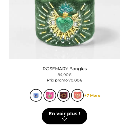
ROSEMARY Bangles
84,00
€
Prix promo
70,00
€
+7 More
En voir plus !