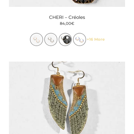
CHERI – Créoles
84,00
€
+16 More