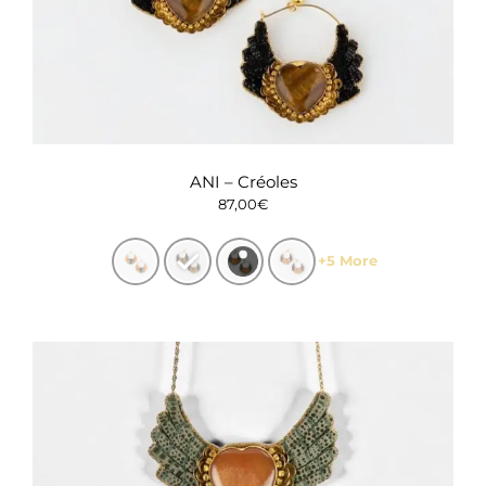
ANI – Créoles
87,00
€
+5 More