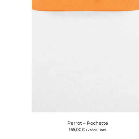
Parrot – Pochette
165,00
€
TVA/VAT Incl.