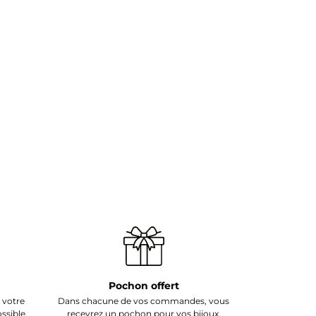
Pochon offert
 votre
Dans chacune de vos commandes, vous
sible,
recevrez un pochon pour vos bijoux.