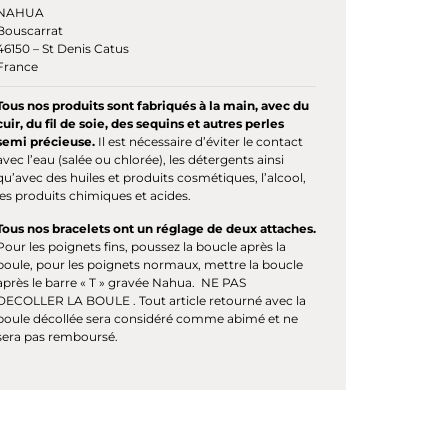
NAHUA
Bouscarrat
46150 – St Denis Catus
France
Tous nos produits sont fabriqués à la main, avec du
cuir, du fil de soie, des sequins et autres perles
semi précieuse.
Il est nécessaire d’éviter le contact
avec l’eau (salée ou chlorée), les détergents ainsi
qu’avec des huiles et produits cosmétiques, l’alcool,
les produits chimiques et acides.
Tous nos bracelets ont un réglage de deux attaches.
Pour les poignets fins, poussez la boucle après la
boule, pour les poignets normaux, mettre la boucle
après le barre « T » gravée Nahua. NE PAS
DECOLLER LA BOULE . Tout article retourné avec la
boule décollée sera considéré comme abimé et ne
sera pas remboursé.