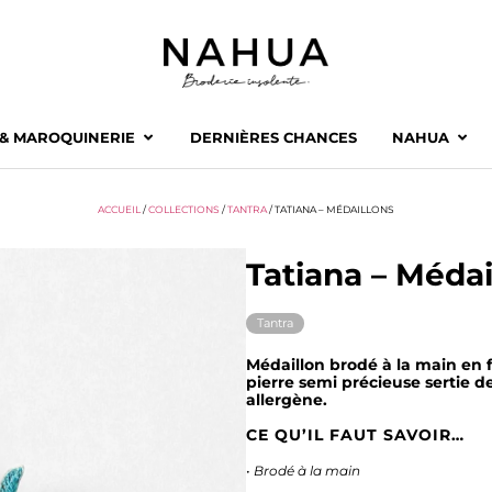
 & MAROQUINERIE
DERNIÈRES CHANCES
NAHUA
ACCUEIL
/
COLLECTIONS
/
TANTRA
/ TATIANA – MÉDAILLONS
Tatiana – Médai
Tantra
Médaillon brodé à la main en f
pierre semi précieuse sertie de
allergène.
CE QU’IL FAUT SAVOIR…
• Brodé à la main