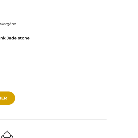
allergène
Pink Jade stone
IER